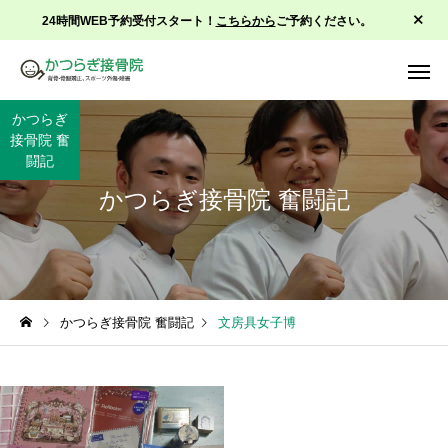
24時間WEB予約受付スタート！
こちらから
ご予約ください。
かつらぎ
接骨院 奮
闘記
かつらぎ接骨院 奮闘記
背骨骨盤矯正
スポーツ
かつらぎ接骨院 奮闘記
文房具女子博
症状改善治療
運動療