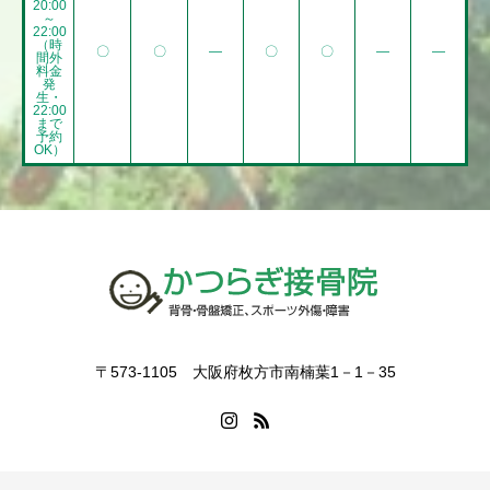
20:00
～
22:00
（時
〇
〇
―
〇
〇
―
―
間外
料金
発
生・
22:00
まで
予約
OK）
〒573-1105 大阪府枚方市南楠葉1－1－35