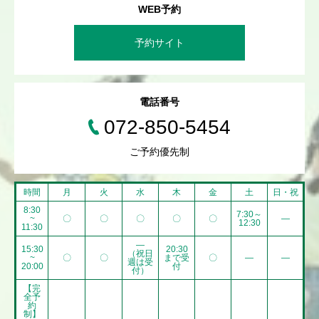
WEB予約
予約サイト
電話番号
072-850-5454
ご予約優先制
時間
月
火
水
木
金
土
日・祝
8:30
7:30～
~
〇
〇
〇
〇
〇
―
12:30
11:30
―
15:30
20:30
（祝日
~
〇
〇
まで受
〇
―
―
週は受
20:00
付
付）
【完
全予
約
制】