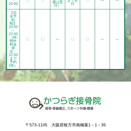
~
〇
〇
まで受
〇
―
―
週は受
20:00
付
付）
【完
全予
約
制】
20:00
～
22:00
（時
〇
〇
―
〇
〇
―
―
間外
料金
発
生・
22:00
まで
予約
OK）
〒573-1105 大阪府枚方市南楠葉1－1－35