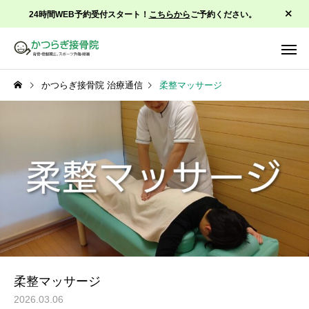
24時間WEB予約受付スタート！
こちらから
ご予約ください。
かつらぎ接骨院 治療通信
柔整マッサージ
背骨骨盤矯正
スポーツ
症状改善治療
運動療
柔整マッサージ
2026.03.06