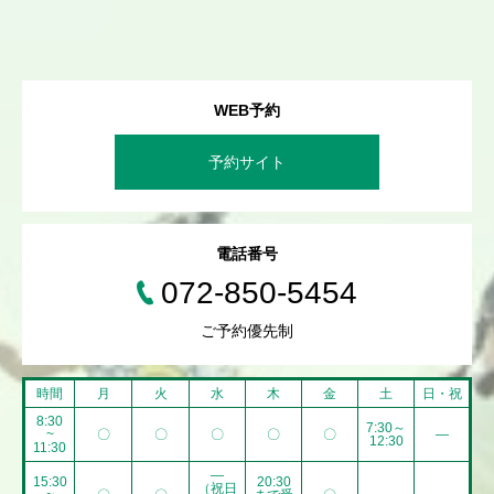
WEB予約
予約サイト
電話番号
072-850-5454
ご予約優先制
時間
月
火
水
木
金
土
日・祝
8:30
7:30～
~
〇
〇
〇
〇
〇
―
12:30
11:30
―
15:30
20:30
（祝日