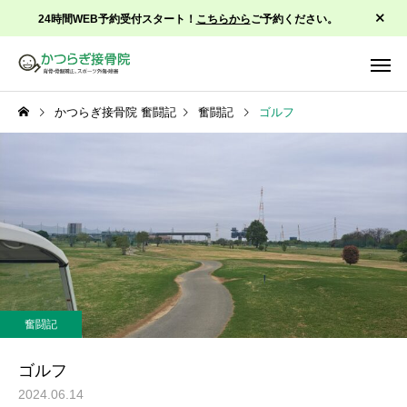
24時間WEB予約受付スタート！
こちらから
ご予約ください。
かつらぎ接骨院 奮闘記
奮闘記
ゴルフ
背骨骨盤矯正
スポーツ
奮闘記
症状改善治療
運動療
ゴルフ
2024.06.14