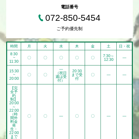
電話番号
072-850-5454
ご予約優先制
時間
月
火
水
木
金
土
日・祝
8:30
7:30～
~
〇
〇
〇
〇
〇
―
12:30
11:30
―
15:30
20:30
（祝日
~
〇
〇
まで受
〇
―
―
週は受
20:00
付
付）
【完
全予
約
制】
20:00
～
22:00
（時
〇
〇
―
〇
〇
―
―
間外
料金
発
生・
22:00
まで